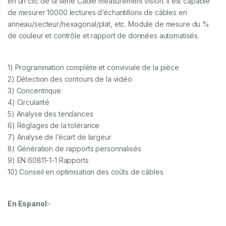
en un clic de la série Cable measurement vision. Il est capable
de mesurer 10000 lectures d’échantillons de câbles en
anneau/secteur/hexagonal/plat, etc. Module de mesure du %
de couleur et contrôle et rapport de données automatisés.
1) Programmation complète et conviviale de la pièce
2) Détection des contours de la vidéo
3) Concentrique
4) Circularité
5) Analyse des tendances
6) Réglages de la tolérance
7) Analyse de l’écart de largeur
8) Génération de rapports personnalisés
9) EN 60811-1-1 Rapports
10) Conseil en optimisation des coûts de câbles
En Espanol
:-