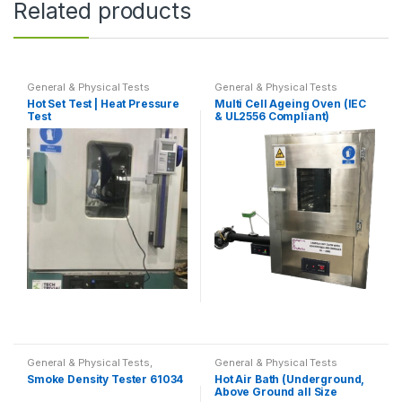
Related products
multiple
variants.
The
options
General & Physical Tests
General & Physical Tests
may
Hot Set Test | Heat Pressure
Multi Cell Ageing Oven (IEC
be
Test
& UL2556 Compliant)
chosen
on
the
product
page
This
product
General & Physical Tests
,
General & Physical Tests
has
Reaction to Fire Testing
Smoke Density Tester 61034
Hot Air Bath (Underground,
multiple
Above Ground all Size