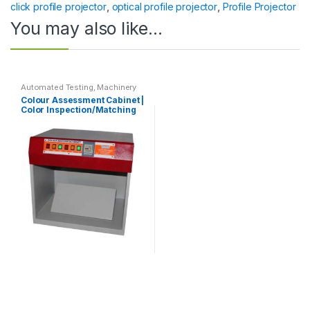
click profile projector
,
optical profile projector
,
Profile Projector
You may also like…
Automated Testing
,
Machinery
Colour Assessment Cabinet |
Color Inspection/Matching
Cabinet
This
product
has