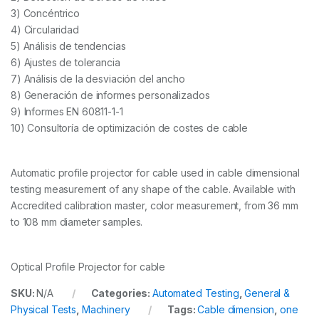
3) Concéntrico
4) Circularidad
5) Análisis de tendencias
6) Ajustes de tolerancia
7) Análisis de la desviación del ancho
8) Generación de informes personalizados
9) Informes EN 60811-1-1
10) Consultoría de optimización de costes de cable
Automatic profile projector for cable used in
cable dimensional
testing
measurement of any shape of the cable. Available with
Accredited calibration master, color measurement, from 36 mm
to 108 mm diameter samples.
Optical Profile Projector for cable
SKU:
N/A
Categories:
Automated Testing
,
General &
Physical Tests
,
Machinery
Tags:
Cable dimension
,
one