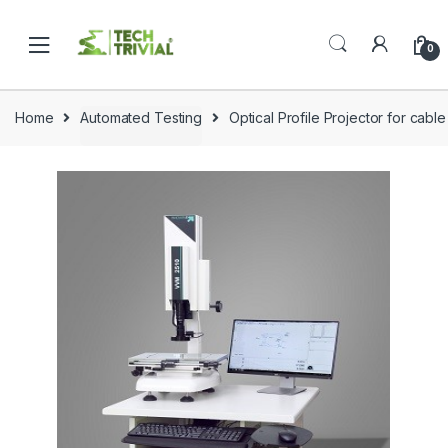
Skip
Skip
to
to
0
navigation
content
Home
Automated Testing
Optical Profile Projector for cable